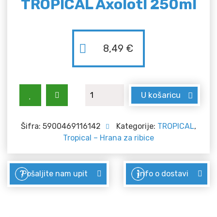
TROPICAL Axolotl 250ml
8,49
€
TROPICAL Axolotl 250ml količina
U košaricu
Šifra:
5900469116142
Kategorije:
TROPICAL
,
Tropical – Hrana za ribice
Pošaljite nam upit
Info o dostavi