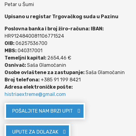
Petar u Šumi
Upisano u registar Trgovačkog suda u Pazinu
Poslovna banka i broj žiro-računa: IBAN:
HR9124840081106771524
OIB:
06257536700
MBS:
040317001
Temeljni kapital:
2654,46 €
Osnivač:
Saša Glamočanin
Osobe ovlaštene za zastupanje:
Saša Glamočanin
Broj telefona:
+385 91 199 8421
Adresa elektroničke pošte:
histriaextreme@gmail.com
POŠALJITE NAM BRZI UPIT
UPUTE ZA DOLAZAK