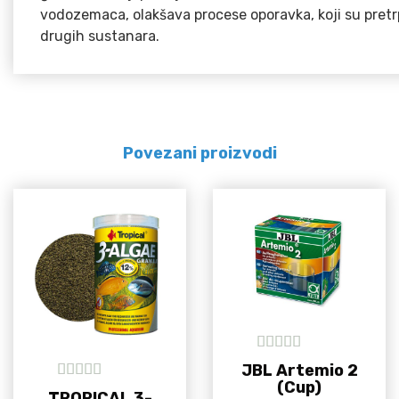
vodozemaca,
olakšava
procese
oporavka
,
koji
su pretrp
drugih sustanara
.
Povezani proizvodi
5
out of 5
JBL Artemio 2
(Cup)
5
out of 5
TROPICAL 3-