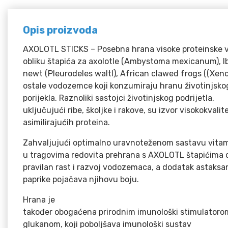
Opis proizvoda
AXOLOTL STICKS – Posebna hrana visoke proteinske v
obliku štapića za axolotle
(Ambystoma mexicanum)
, 
newt (
Pleurodele
s waltl)
, African clawed frogs (
(Xeno
ostale vodozemce koji konzumiraju hranu životinjsko
porijekla.
Raznoliki
sastoj
ci
životinjskog
podrijetla
,
uključujući
ribe
,
školjke
i
rakove
, su
izvor
visokokvalit
asimilirajućih proteina
.
Zahvaljujući
optimalno
uravnoteženom
sastavu
vita
u tragovima
redovita prehrana
s
AXOLOTL
štapićima
pravilan
rast i razvoj
vodozemaca
,
a
dodatak
astaksa
paprike
pojačava
njihovu
boju
.
Hrana
je
također
obogaćena
prirodnim
imunološki
stimulatoro
glukanom,
koji poboljšava
imunološki sustav