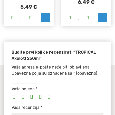
6,49
€
5,49
€
Budite prvi koji će recenzirati “TROPICAL
Axolotl 250ml”
Vaša adresa e-pošte neće biti objavljena.
Obavezna polja su označena sa
* (obavezno)
Vaša ocjena
*
Vaša recenzija
*