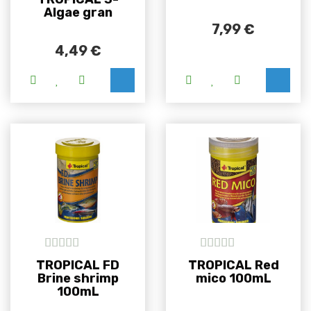
Algae gran
7,99
€
4,49
€
Ovaj proizvod ima više varijanti. Opcije se m
5
out of 5
5
out of 5
TROPICAL FD
TROPICAL Red
Brine shrimp
mico 100mL
100mL