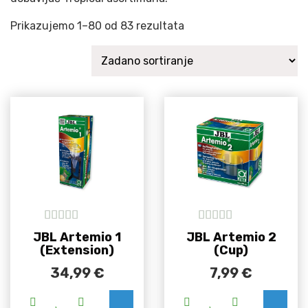
Prikazujemo 1–80 od 83 rezultata
5
out of 5
5
out of 5
JBL Artemio 1
JBL Artemio 2
(Extension)
(Cup)
34,99
€
7,99
€