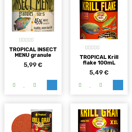
5
out of 5
TROPICAL INSECT
MENU granule
5
out of 5
TROPICAL Krill
flake 100mL
5,99
€
5,49
€
Ovaj proizvod ima više varijanti. Opcije se m