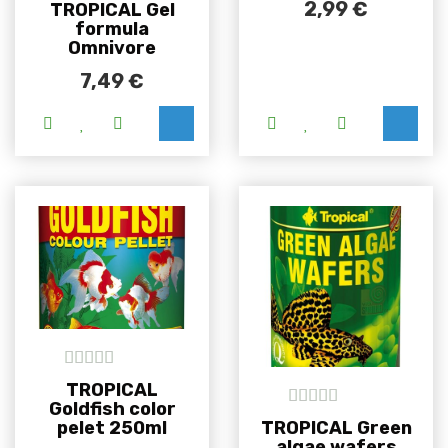
5
out of 5
2,99
€
TROPICAL Gel
formula
Omnivore
7,49
€
Ovaj proizvod i
5
out of 5
TROPICAL
Goldfish color
5
out of 5
pelet 250ml
TROPICAL Green
algae wafers