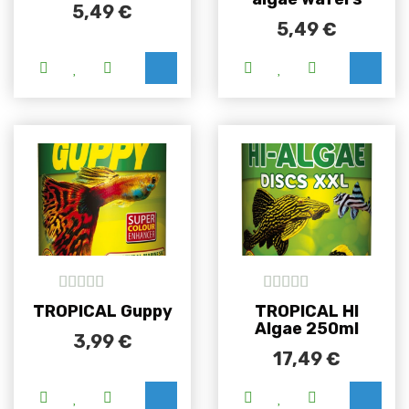
5,49
€
5,49
€
Ovaj proizvod i
5
out of 5
5
out of 5
TROPICAL Guppy
TROPICAL HI
Algae 250ml
3,99
€
17,49
€
Ovaj proizvod ima više varijanti. Opcije se m