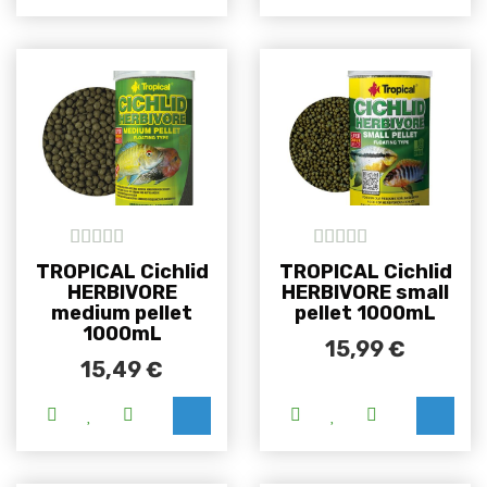
5
out of 5
5
out of 5
TROPICAL Cichlid
TROPICAL Cichlid
HERBIVORE
HERBIVORE small
medium pellet
pellet 1000mL
1000mL
15,99
€
15,49
€