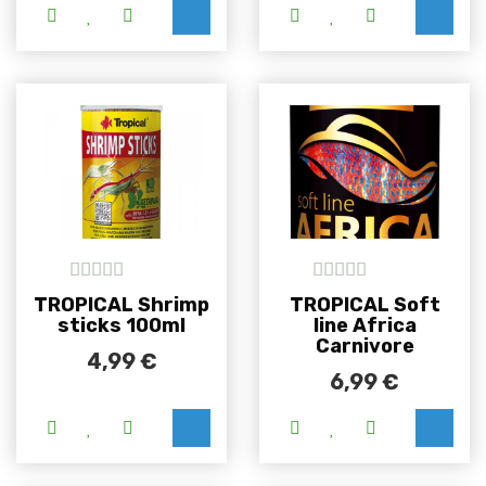
Ovaj proizvod i
5
out of 5
5
out of 5
TROPICAL Shrimp
TROPICAL Soft
sticks 100ml
line Africa
Carnivore
4,99
€
6,99
€
Ovaj proizvod i