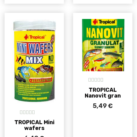
5
out of 5
TROPICAL
Nanovit gran
5,49
€
5
out of 5
TROPICAL Mini
wafers