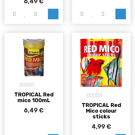
6,49
€
Ovaj proizvod ima više varijanti. Opcije se m
Ovaj proizvod i
5
out of 5
TROPICAL Red
mico 100mL
5
out of 5
TROPICAL Red
6,49
€
Mico colour
sticks
4,99
€