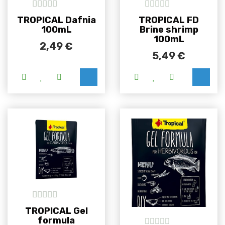
5
out of 5
5
out of 5
TROPICAL Dafnia
TROPICAL FD
100mL
Brine shrimp
100mL
2,49
€
5,49
€
5
out of 5
TROPICAL Gel
formula