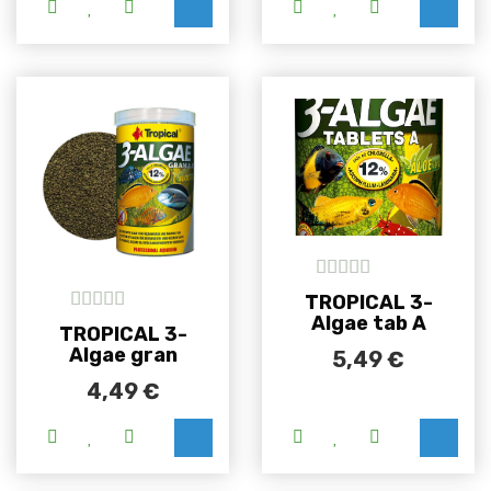
Ovaj proizvod ima više varijanti. Opcije se m
Ovaj proizvod i
5
out of 5
TROPICAL 3-
Algae tab A
5
out of 5
TROPICAL 3-
Algae gran
5,49
€
4,49
€
Ovaj proizvod ima više varijanti. Opcije se m
Ovaj proizvod i