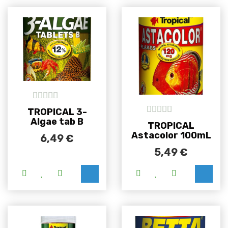
5
out of 5
TROPICAL 3-
Algae tab B
5
out of 5
TROPICAL
Astacolor 100mL
6,49
€
5,49
€
Ovaj proizvod ima više varijanti. Opcije se m