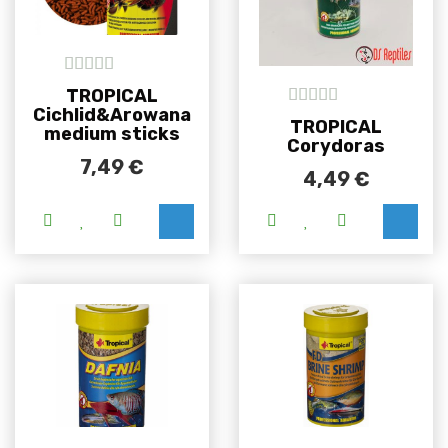
5
out of 5
TROPICAL
Cichlid&Arowana
5
out of 5
TROPICAL
medium sticks
Corydoras
7,49
€
4,49
€
Ovaj proizvod ima više varijanti. Opcije se m
Ovaj proizvod i