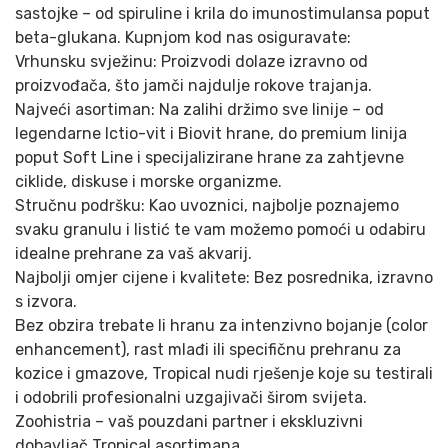
sastojke – od spiruline i krila do imunostimulansa poput
beta-glukana. Kupnjom kod nas osiguravate:
Vrhunsku svježinu: Proizvodi dolaze izravno od
proizvođača, što jamči najdulje rokove trajanja.
Najveći asortiman: Na zalihi držimo sve linije – od
legendarne Ictio-vit i Biovit hrane, do premium linija
poput Soft Line i specijalizirane hrane za zahtjevne
ciklide, diskuse i morske organizme.
Stručnu podršku: Kao uvoznici, najbolje poznajemo
svaku granulu i listić te vam možemo pomoći u odabiru
idealne prehrane za vaš akvarij.
Najbolji omjer cijene i kvalitete: Bez posrednika, izravno
s izvora.
Bez obzira trebate li hranu za intenzivno bojanje (color
enhancement), rast mlađi ili specifičnu prehranu za
kozice i gmazove, Tropical nudi rješenje koje su testirali
i odobrili profesionalni uzgajivači širom svijeta.
Zoohistria – vaš pouzdani partner i ekskluzivni
dobavljač Tropical asortimana.