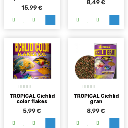
8,49
€
15,99
€
Ovaj proizvod i
5
out of 5
5
out of 5
TROPICAL Cichlid
TROPICAL Cichlid
color flakes
gran
5,99
€
8,99
€
Ovaj proizvod ima više varijanti. Opcije se m
Ovaj proizvod i