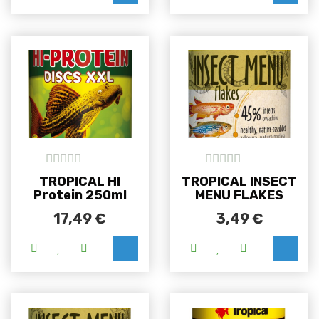
5
out of 5
5
out of 5
TROPICAL HI
TROPICAL INSECT
Protein 250ml
MENU FLAKES
17,49
€
3,49
€
Ovaj proizvod i