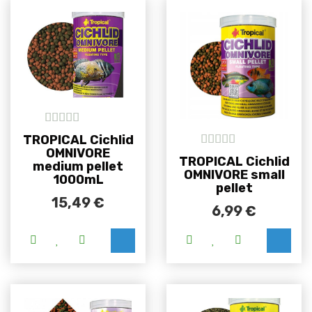
5
out of 5
TROPICAL Cichlid
OMNIVORE
5
out of 5
TROPICAL Cichlid
medium pellet
OMNIVORE small
1000mL
pellet
15,49
€
6,99
€
Ovaj proizvod i