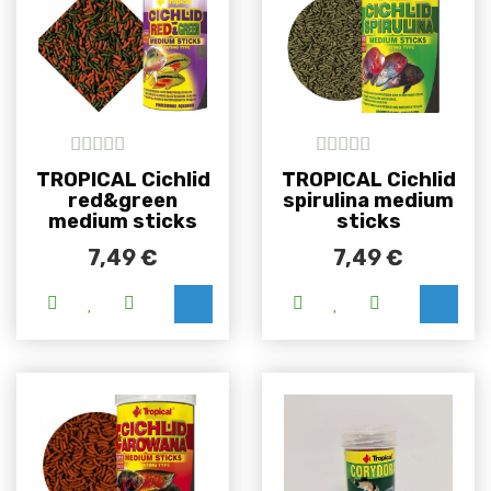
5
out of 5
5
out of 5
TROPICAL Cichlid
TROPICAL Cichlid
red&green
spirulina medium
medium sticks
sticks
7,49
€
7,49
€
Ovaj proizvod ima više varijanti. Opcije se m
Ovaj proizvod i