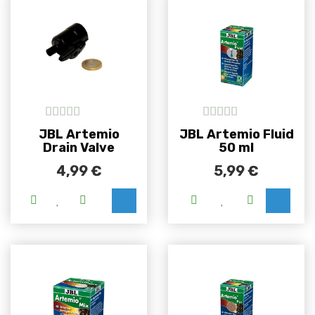
5
out of 5
5
out of 5
JBL Artemio
JBL Artemio Fluid
Drain Valve
50 ml
4,99
€
5,99
€