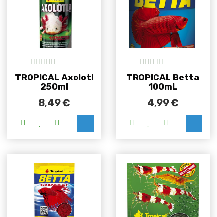
5
out of 5
5
out of 5
TROPICAL Axolotl
TROPICAL Betta
250ml
100mL
8,49
€
4,99
€