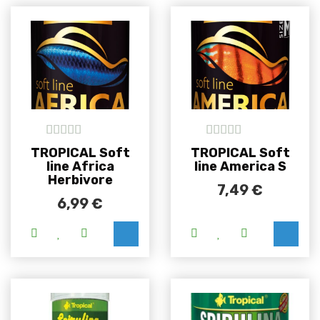
5
out of 5
5
out of 5
TROPICAL Soft
TROPICAL Soft
line Africa
line America S
Herbivore
7,49
€
6,99
€
Ovaj proizvod ima više varijanti. Opcije se m
Ovaj proizvod i