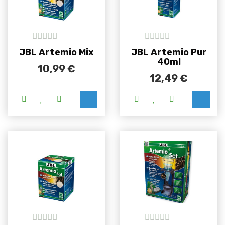
5
out of 5
5
out of 5
JBL Artemio Mix
JBL Artemio Pur
40ml
10,99
€
12,49
€