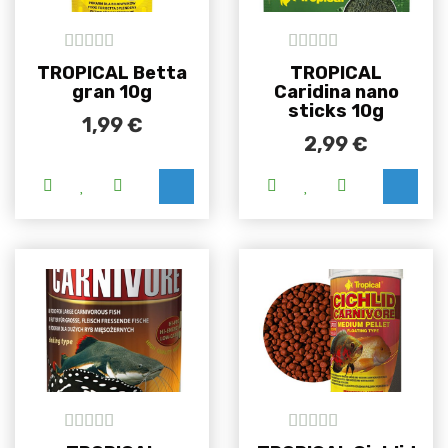
5
out of 5
5
out of 5
TROPICAL Betta
TROPICAL
gran 10g
Caridina nano
sticks 10g
1,99
€
2,99
€
5
out of 5
5
out of 5