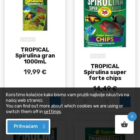
5
out of 5
TROPICAL
Spirulina gran
1000mL
5
out of 5
TROPICAL
19,99
€
Spirulina super
forte chips
14,49
€
Koristimo kolačiće kako bismo vam pružili najbolje iskustvo na
našoj web stranici.
You can find out more about which cookies we are using or
switch them off in
settings
.
0
Prihvaćam