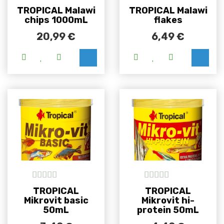
5
out of 5
5
out of 5
TROPICAL Malawi
TROPICAL Malawi
chips 1000mL
flakes
20,99
€
6,49
€
Ovaj proizvod i
5
out of 5
5
out of 5
TROPICAL
TROPICAL
Mikrovit basic
Mikrovit hi-
50mL
protein 50mL