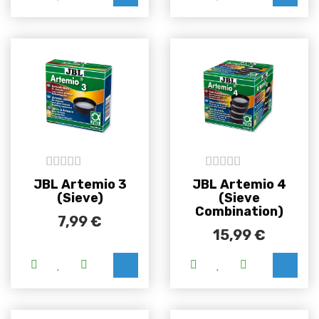
5
out of 5
5
out of 5
JBL Artemio 3
JBL Artemio 4
(Sieve)
(Sieve
Combination)
7,99
€
15,99
€