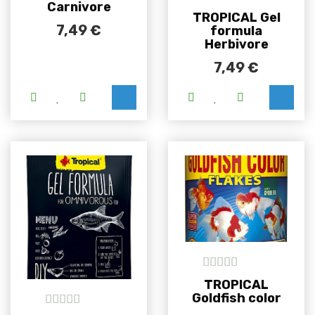
Carnivore
5
out of 5
TROPICAL Gel
7,49
€
formula
Herbivore
7,49
€
5
out of 5
TROPICAL
Goldfish color