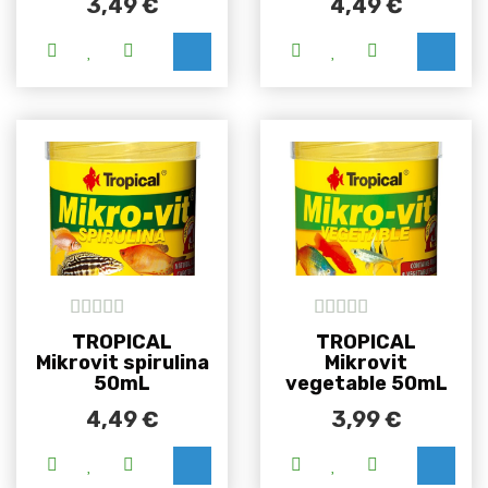
3,49
€
4,49
€
5
out of 5
5
out of 5
TROPICAL
TROPICAL
Mikrovit spirulina
Mikrovit
50mL
vegetable 50mL
4,49
€
3,99
€