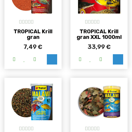
5
out of 5
5
out of 5
TROPICAL Krill
TROPICAL Krill
gran
gran XXL 1000ml
7,49
€
33,99
€
Ovaj proizvod ima više varijanti. Opcije se m