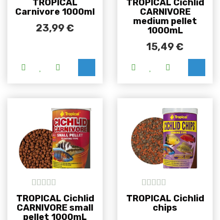
TROPICAL
TROPICAL Cichlid
Carnivore 1000ml
CARNIVORE
medium pellet
23,99
€
1000mL
15,49
€
5
out of 5
5
out of 5
TROPICAL Cichlid
TROPICAL Cichlid
CARNIVORE small
chips
pellet 1000mL