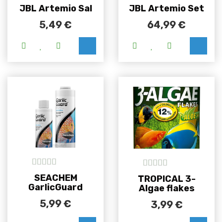
5
out of 5
5
out of 5
JBL Artemio Sal
JBL Artemio Set
5,49
€
64,99
€
5
out of 5
5
out of 5
SEACHEM
TROPICAL 3-
GarlicGuard
Algae flakes
5,99
€
3,99
€