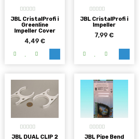
5
out of 5
5
out of 5
JBL CristalProfi i
JBL CristalProfi i
Greenline
Impeller
Impeller Cover
7,99
€
4,49
€
5
out of 5
5
out of 5
JBL DUAL CLIP 2
JBL Pipe Bend