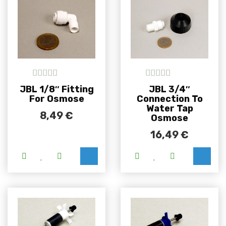
5
out of 5
5
out of 5
JBL 1/8″ Fitting
JBL 3/4″
For Osmose
Connection To
Water Tap
8,49
€
Osmose
16,49
€