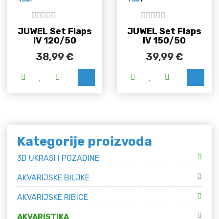
5
out of 5
5
out of 5
JUWEL Set Flaps
JUWEL Set Flaps
IV 120/50
IV 150/50
38,99
€
39,99
€
Kategorije proizvoda
3D UKRASI I POZADINE
AKVARIJSKE BILJKE
AKVARIJSKE RIBICE
AKVARISTIKA