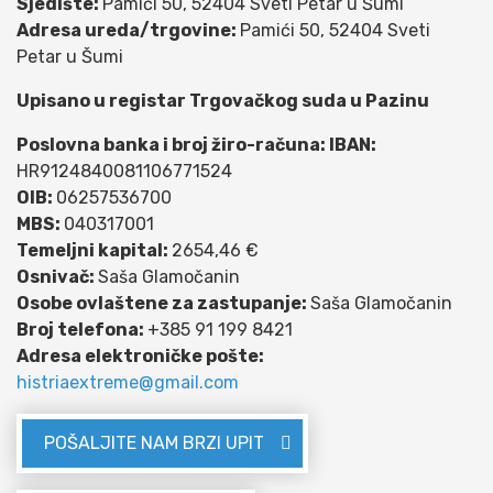
Sjedište:
Pamići 50, 52404 Sveti Petar u Šumi
Adresa ureda/trgovine:
Pamići 50, 52404 Sveti
Petar u Šumi
Upisano u registar Trgovačkog suda u Pazinu
Poslovna banka i broj žiro-računa: IBAN:
HR9124840081106771524
OIB:
06257536700
MBS:
040317001
Temeljni kapital:
2654,46 €
Osnivač:
Saša Glamočanin
Osobe ovlaštene za zastupanje:
Saša Glamočanin
Broj telefona:
+385 91 199 8421
Adresa elektroničke pošte:
histriaextreme@gmail.com
POŠALJITE NAM BRZI UPIT