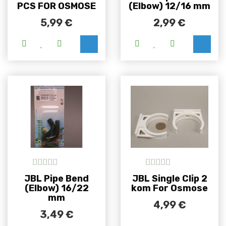
PCS FOR OSMOSE
(Elbow) 12/16 mm
5,99
€
2,99
€
5
out of 5
5
out of 5
JBL Pipe Bend
JBL Single Clip 2
(Elbow) 16/22
kom For Osmose
mm
4,99
€
3,49
€