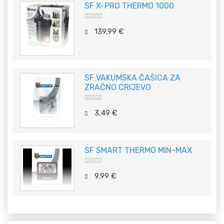
SF X-PRO THERMO 1000
5
out of 5
139,99
€
SF VAKUMSKA ČAŠICA ZA
ZRAČNO CRIJEVO
5
out of 5
3,49
€
SF SMART THERMO MIN-MAX
5
out of 5
9,99
€