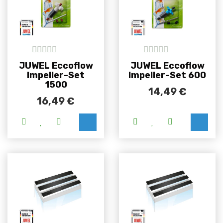
5
out of 5
5
out of 5
JUWEL Eccoflow
JUWEL Eccoflow
Impeller-Set
Impeller-Set 600
1500
14,49
€
16,49
€