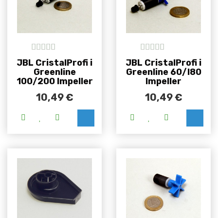
5
out of 5
5
out of 5
JBL CristalProfi i
JBL CristalProfi i
Greenline
Greenline 60/I80
100/200 Impeller
Impeller
10,49
€
10,49
€