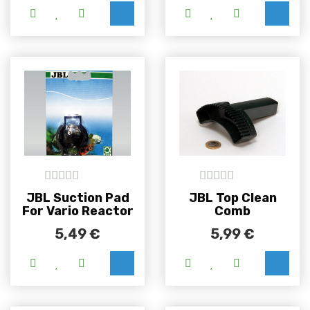
5
out of 5
5
out of 5
JBL Suction Pad
JBL Top Clean
For Vario Reactor
Comb
5,49
€
5,99
€