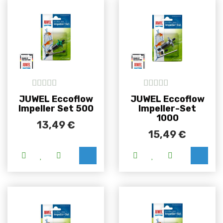
5
out of 5
5
out of 5
JUWEL Eccoflow
JUWEL Eccoflow
Impeller Set 500
Impeller-Set
1000
13,49
€
15,49
€