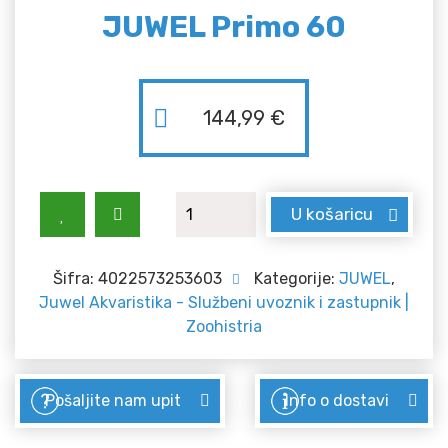
JUWEL Primo 60
144,99
€
JUWEL Primo 60 količina
U košaricu
Šifra:
4022573253603
Kategorije:
JUWEL
,
Juwel Akvaristika - Službeni uvoznik i zastupnik |
Zoohistria
Pošaljite nam upit
Info o dostavi