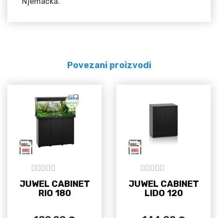
Njemačka.
Povezani proizvodi
5
out of 5
5
out of 5
JUWEL CABINET
JUWEL CABINET
RIO 180
LIDO 120