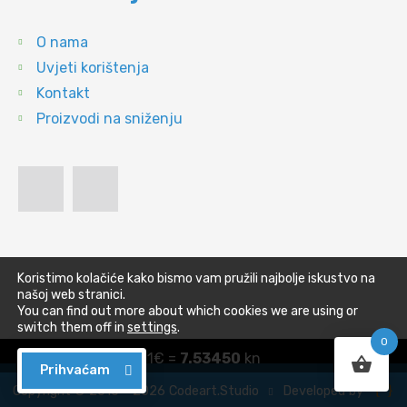
O nama
Uvjeti korištenja
Kontakt
Proizvodi na sniženju
Koristimo kolačiće kako bismo vam pružili najbolje iskustvo na
našoj web stranici.
You can find out more about which cookies we are using or
switch them off in
settings
.
0
1€ =
7.53450
kn
Prihvaćam
{ }
Developed by
Copyright © 2010 - 2026 Codeart.Studio