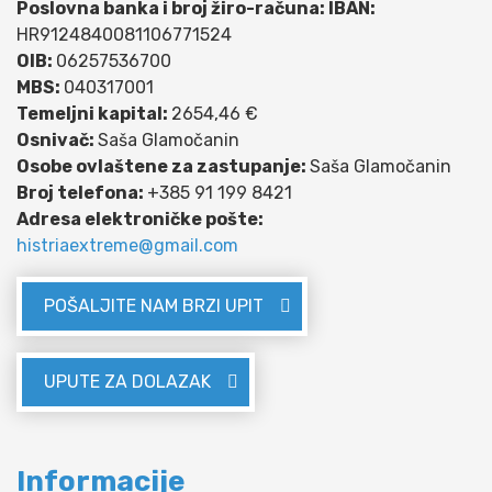
Poslovna banka i broj žiro-računa: IBAN:
HR9124840081106771524
OIB:
06257536700
MBS:
040317001
Temeljni kapital:
2654,46 €
Osnivač:
Saša Glamočanin
Osobe ovlaštene za zastupanje:
Saša Glamočanin
Broj telefona:
+385 91 199 8421
Adresa elektroničke pošte:
histriaextreme@gmail.com
POŠALJITE NAM BRZI UPIT
UPUTE ZA DOLAZAK
Informacije