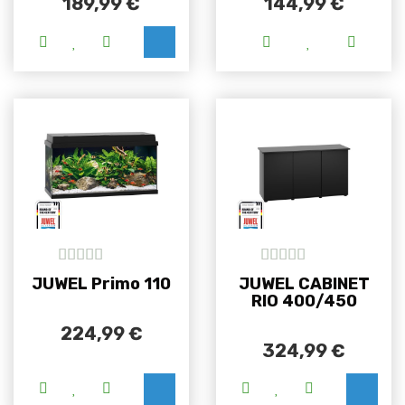
189,99
€
144,99
€
Ovaj proizvod ima više varijanti. Opcije se m
Ovaj proizvod i
5
out of 5
5
out of 5
JUWEL Primo 110
JUWEL CABINET
RIO 400/450
224,99
€
324,99
€
Ovaj proizvod i