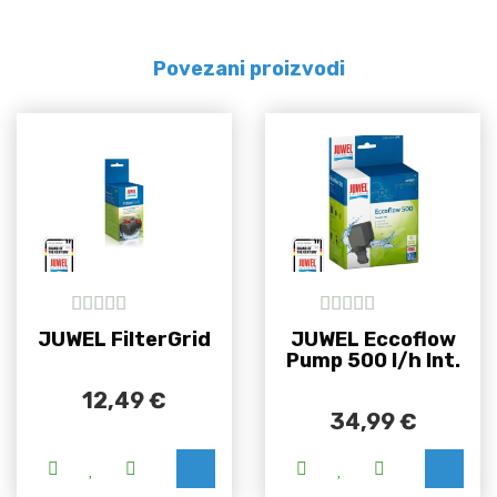
Povezani proizvodi
5
out of 5
5
out of 5
JUWEL FilterGrid
JUWEL Eccoflow
Pump 500 l/h Int.
12,49
€
34,99
€