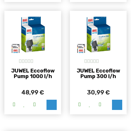
5
out of 5
5
out of 5
JUWEL Eccoflow
JUWEL Eccoflow
Pump 1000 l/h
Pump 300 l/h
48,99
€
30,99
€