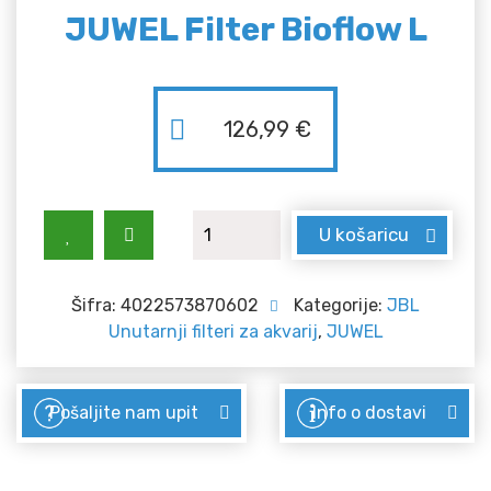
JUWEL Filter Bioflow L
126,99
€
JUWEL Filter Bioflow L količina
U košaricu
Šifra:
4022573870602
Kategorije:
JBL
Unutarnji filteri za akvarij
,
JUWEL
Pošaljite nam upit
Info o dostavi