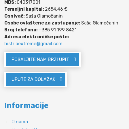
MBS:
040317001
Temeljni kapital:
2654,46 €
Osnivač:
Saša Glamočanin
Osobe ovlaštene za zastupanje:
Saša Glamočanin
Broj telefona:
+385 91 199 8421
Adresa elektroničke pošte:
histriaextreme@gmail.com
POŠALJITE NAM BRZI UPIT
UPUTE ZA DOLAZAK
Informacije
O nama