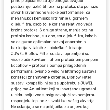
princip bipolarne struje omogučavajući
postizanje različitih brzina protoka, što pomaže
stvoriti izvanredne visoke performanse. Za
mehaničko i kemijsko filtriranje u gornjem
dijelu filtra, osobito je korisna relativno veća
brzina protoka. S druge strane, manja brzina
protoka korisna je u donjem dijelu filtra, kako bi
se osigurao optimalan razvoj anaerobnih
bakterija, vitalnih za biološko filtriranje.
JUWEL Bioflow Filter sustavi opremljeni su
visoko učinkovitom i tihom protočnom pumpom
Eccoflow – protočna pumpa prilagođenih
performansi ovisno o veličini filtrirnog sustava
koristeći znanstvene kriterije. Bioflow Filter
sustavi kompatibilni su za upotrebu s JUWEL
grijačima AquaHeat koji su savršeno ugrađeni
u cirkulaciju vode, osiguravajući ravnomjernu
raspodjelu topline za svaki kut vašeg akvarija.
Ne oslanjaju se na priključke za crijevo koji