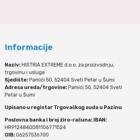
Informacije
Naziv:
HISTRIA EXTREME d.o.o. za proizvodnju,
trgovinu i usluge
Sjedište:
Pamići 50, 52404 Sveti Petar u Šumi
Adresa ureda/trgovine:
Pamići 50, 52404 Sveti
Petar u Šumi
Upisano u registar Trgovačkog suda u Pazinu
Poslovna banka i broj žiro-računa: IBAN:
HR9124840081106771524
OIB:
06257536700