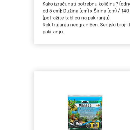
Kako izračunati potrebnu količinu? (odno
od 5 cm): Dužina (cm) x Širina (cm) / 14
(potražite tablicu na pakiranju).
Rok trajanja neograničen. Serijski broj i 
pakiranju.