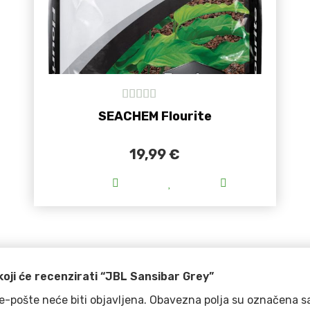
5
out of 5
SEACHEM Flourite
19,99
€
Ovaj proizvod ima više varijan
koji će recenzirati “JBL Sansibar Grey”
e-pošte neće biti objavljena.
Obavezna polja su označena s