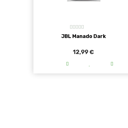
5
out of 5
JBL Manado Dark
12,99
€
Ovaj proizvod ima viš