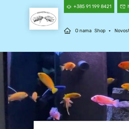
+385 91 199 8421
O nama
Shop
Novost