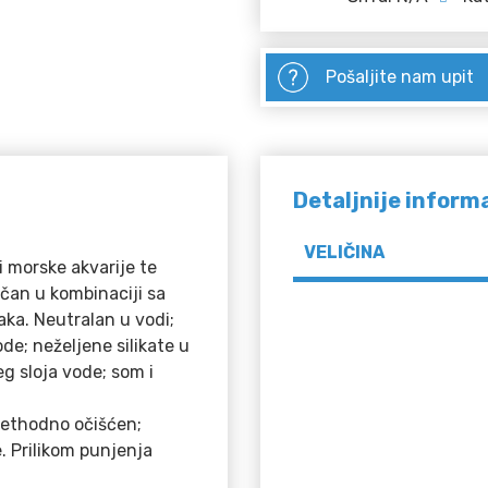
Pošaljite nam upit
Detaljnije inform
VELIČINA
i morske akvarije te
ličan u kombinaciji sa
aka. Neutralan u vodi;
de; neželjene silikate u
eg sloja vode; som i
rethodno očišćen;
e. Prilikom punjenja