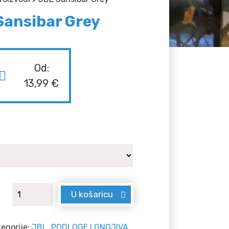
Sansibar Grey
Od:
13,99
€
JBL Sansibar Grey količina
U košaricu
tegorije:
JBL
,
PODLOGE I GNOJIVA