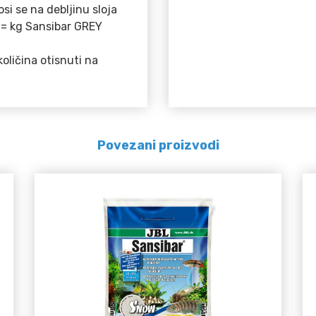
si se na debljinu sloja
0 = kg Sansibar GREY
količina otisnuti na
Povezani proizvodi