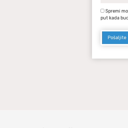
Spremi moj
put kada bu