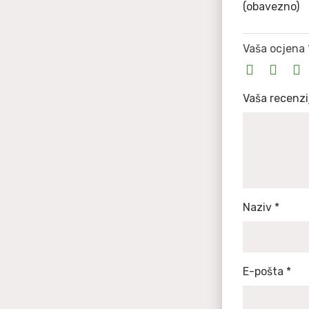
(obavezno)
Vaša ocjena
Vaša recenz
Naziv
*
E-pošta
*