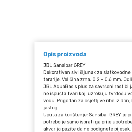
Opis proizvoda
JBL Sansibar GREY
Dekorativan sivi šljunak za slatkovodne 
terarije. Veličina zrna: 0,2 – 0,6 mm. Od
JBL AquaBasis plus za savršeni rast bilj
ne ispušta tvari koji uzrokuju tvrdoću vo
vodu. Prigodan za osjetljive ribe iz donj
jastog.
Uputa za korištenje: Sansibar GREY je p
potrebo je samo isprati ga prije upotreb
akvarija pazite da ne podignete pijesak.