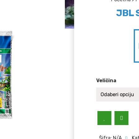
JBL 
Veličina
Šifra:
N/A
Ka