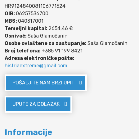
HR9124840081106771524
OIB:
06257536700
MBS:
040317001
Temeljni kapital:
2654,46 €
Osnivač:
Saša Glamočanin
Osobe ovlaštene za zastupanje:
Saša Glamočanin
Broj telefona:
+385 91 199 8421
Adresa elektroničke pošte:
histriaextreme@gmail.com
POŠALJITE NAM BRZI UPIT
UPUTE ZA DOLAZAK
Informacije