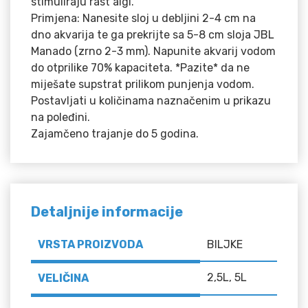
stimuliraju rast algi.
Primjena: Nanesite sloj u debljini 2-4 cm na
dno akvarija te ga prekrijte sa 5-8 cm sloja JBL
Manado (zrno 2-3 mm). Napunite akvarij vodom
do otprilike 70% kapaciteta. *Pazite* da ne
miješate supstrat prilikom punjenja vodom.
Postavljati u količinama naznačenim u prikazu
na poleđini.
Zajamčeno trajanje do 5 godina.
Detaljnije informacije
VRSTA PROIZVODA
BILJKE
2,5L, 5L
VELIČINA