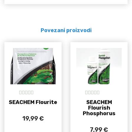
Povezani proizvodi
5
out of 5
5
out of 5
SEACHEM Flourite
SEACHEM
Flourish
Phosphorus
19,99
€
7,99
€