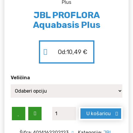
Plus
JBL PROFLORA
Aquabasis Plus
Od:
10,49
€
Veličina
JBL PROFLORA Aquabasis Plus količ
U košaricu
Šifra:
4014162202123
Kategorije:
JBL
,