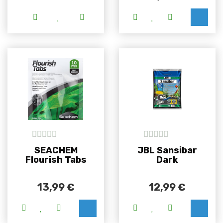
Ovaj proizvod ima više varijanti. Opcije se m
Ovaj proizvod i
5
out of 5
5
out of 5
SEACHEM
JBL Sansibar
Flourish Tabs
Dark
13,99
€
12,99
€
Ovaj proizvod i