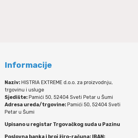
Informacije
Naziv:
HISTRIA EXTREME d.o.o. za proizvodnju,
trgovinu i usluge
Sjedište:
Pamići 50, 52404 Sveti Petar u Šumi
Adresa ureda/trgovine:
Pamići 50, 52404 Sveti
Petar u Šumi
Upisano u registar Trgovačkog suda u Pazinu
Poslovna banka i broj žiro-računa: IBAN: