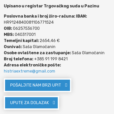
Upisano u registar Trgovačkog suda u Pazinu
Poslovna banka i broj žiro-računa: IBAN:
HR9124840081106771524
OIB:
06257536700
MBS:
040317001
Temeljni kapital:
2654,46 €
Osnivač:
Saša Glamočanin
Osobe ovlaštene za zastupanje:
Saša Glamočanin
Broj telefona:
+385 91 199 8421
Adresa elektroničke pošte:
histriaextreme@gmail.com
POŠALJITE NAM BRZI UPIT
UPUTE ZA DOLAZAK