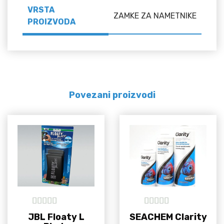
VRSTA
ZAMKE ZA NAMETNIKE
PROIZVODA
Povezani proizvodi
5
out of 5
5
out of 5
JBL Floaty L
SEACHEM Clarity