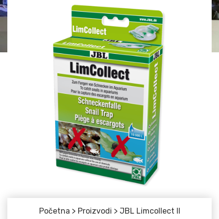
Početna
>
Proizvodi
>
JBL Limcollect II