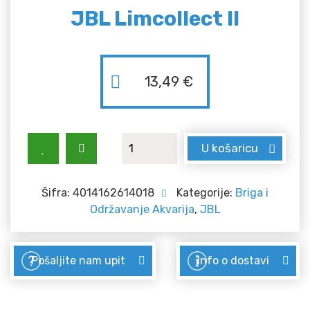
JBL Limcollect II
13,49
€
JBL Limcollect II količina
U košaricu
Šifra:
4014162614018
Kategorije:
Briga i
Održavanje Akvarija
,
JBL
Pošaljite nam upit
Info o dostavi