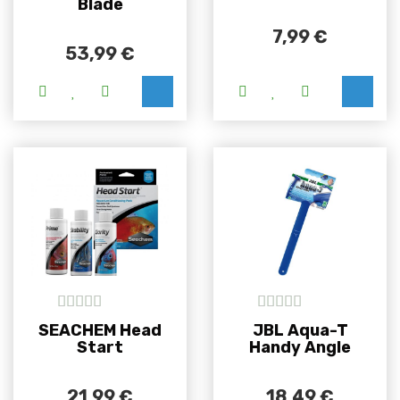
Blade
7,99
€
53,99
€
Ovaj proizvod i
5
out of 5
5
out of 5
SEACHEM Head
JBL Aqua-T
Start
Handy Angle
21,99
€
18,49
€