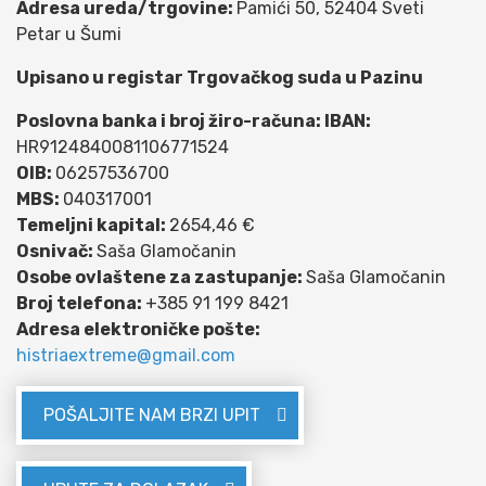
Adresa ureda/trgovine:
Pamići 50, 52404 Sveti
Petar u Šumi
Upisano u registar Trgovačkog suda u Pazinu
Poslovna banka i broj žiro-računa: IBAN:
HR9124840081106771524
OIB:
06257536700
MBS:
040317001
Temeljni kapital:
2654,46 €
Osnivač:
Saša Glamočanin
Osobe ovlaštene za zastupanje:
Saša Glamočanin
Broj telefona:
+385 91 199 8421
Adresa elektroničke pošte:
histriaextreme@gmail.com
POŠALJITE NAM BRZI UPIT