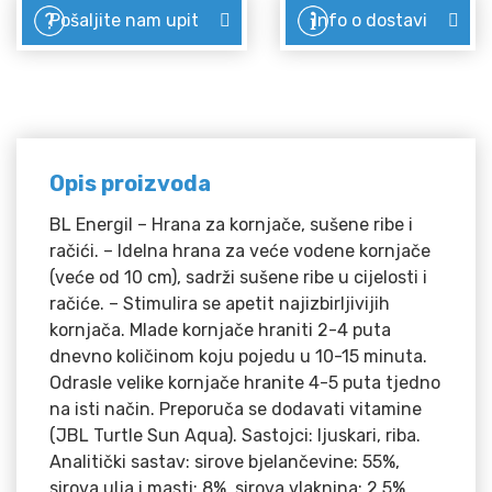
Pošaljite nam upit
Info o dostavi
Opis proizvoda
BL Energil – Hrana za kornjače, sušene ribe i
račići. – Idelna hrana za veće vodene kornjače
(veće od 10 cm), sadrži sušene ribe u cijelosti i
račiće. – Stimulira se apetit najizbirljivijih
kornjača. Mlade kornjače hraniti 2-4 puta
dnevno količinom koju pojedu u 10-15 minuta.
Odrasle velike kornjače hranite 4-5 puta tjedno
na isti način. Preporuča se dodavati vitamine
(JBL Turtle Sun Aqua). Sastojci: ljuskari, riba.
Analitički sastav: sirove bjelančevine: 55%,
sirova ulja i masti: 8%, sirova vlaknina: 2,5%,