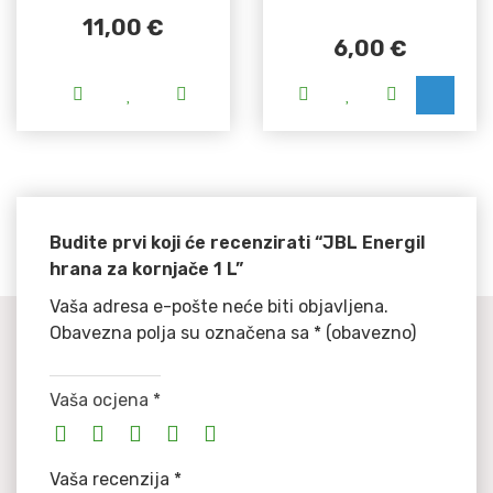
11,00
€
6,00
€
Ovaj proizvod ima više varijanti. Opcije se m
Budite prvi koji će recenzirati “JBL Energil
hrana za kornjače 1 L”
Vaša adresa e-pošte neće biti objavljena.
Obavezna polja su označena sa
* (obavezno)
Vaša ocjena
*
Vaša recenzija
*