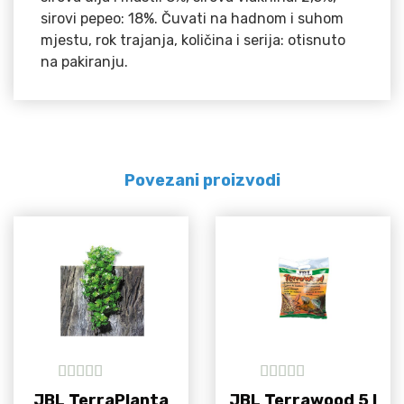
sirovi pepeo: 18%. Čuvati na hadnom i suhom
mjestu, rok trajanja, količina i serija: otisnuto
na pakiranju.
Povezani proizvodi
5
out of 5
5
out of 5
JBL TerraPlanta
JBL Terrawood 5 l