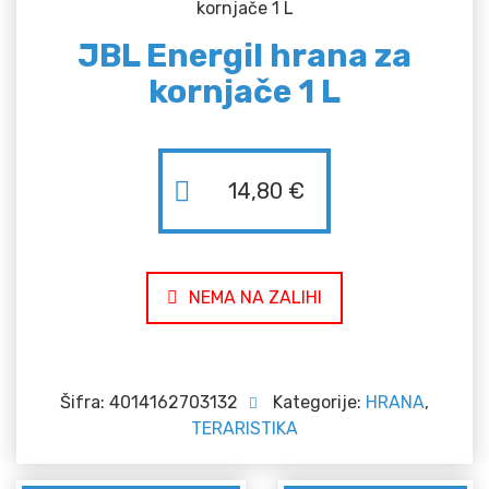
kornjače 1 L
JBL Energil hrana za
kornjače 1 L
14,80
€
NEMA NA ZALIHI
Šifra:
4014162703132
Kategorije:
HRANA
,
TERARISTIKA