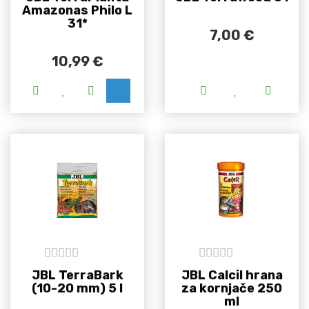
Amazonas Philo L
31*
7,00
€
10,99
€
Ovaj proizvod i
5
out of 5
5
out of 5
JBL TerraBark
JBL Calcil hrana
(10-20 mm) 5 l
za kornjače 250
ml