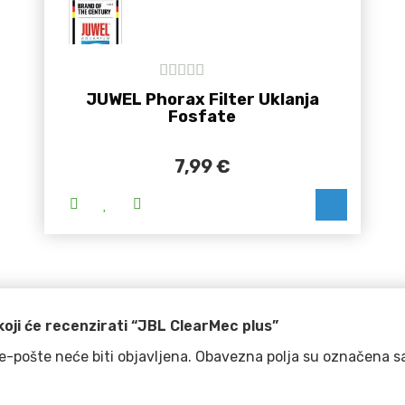
5
out of 5
JUWEL Phorax Filter Uklanja
Fosfate
7,99
€
Ovaj proizvod ima više varijan
koji će recenzirati “JBL ClearMec plus”
e-pošte neće biti objavljena.
Obavezna polja su označena s