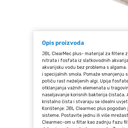
Opis proizvoda
JBL ClearMec plus- materijal za filtere z
nitrata i fosfata iz slatkovodnih akvarija
akvarijsku vodu bez problema s algama.
i specijalnih smola. Pomaže smanjenju sv
potiču rast neželjenih algi. Upija fosfate,
otklanjanja važnih elemenata u tragovim
naseljavanje korisnih bakterija čistača.
kristalno čista i stvaraju se idealni uvjeti 
Korištenje: JBL Clearmec plus pogodan j
sisteme. Postavite jednu ili više mrežas
Clearmec-om u filtar kao zadnju fazu filt