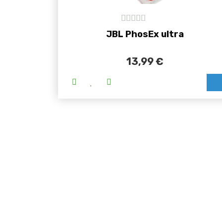
5
out of 5
JBL PhosEx ultra
13,99
€