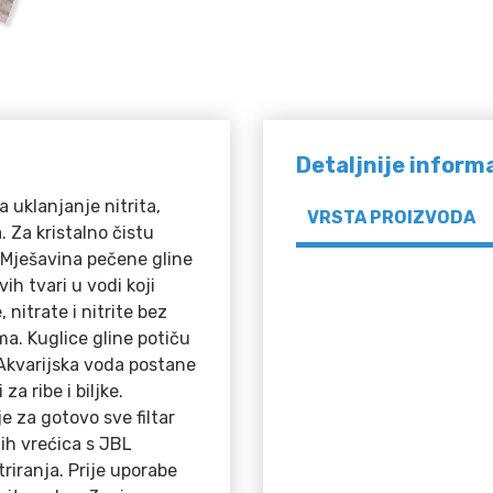
Detaljnije inform
a uklanjanje nitrita,
VRSTA PROIZVODA
. Za kristalno čistu
 Mješavina pečene gline
ih tvari u vodi koji
 nitrate i nitrite bez
a. Kuglice gline potiču
 Akvarijska voda postane
za ribe i biljke.
e za gotovo sve filtar
tih vrećica s JBL
riranja. Prije uporabe