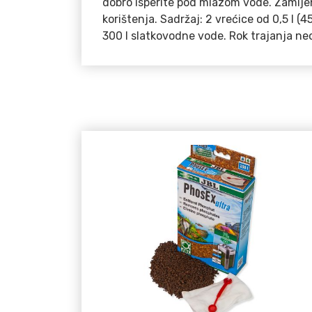
dobro isperite pod mlazom vode. Zamije
korištenja. Sadržaj: 2 vrećice od 0,5 l (
300 l slatkovodne vode. Rok trajanja ne