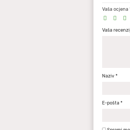
Vaša ocjena
Vaša recenz
Naziv
*
E-pošta
*
Spremi moj