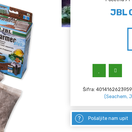
JBL 
Šifra:
4014162623959
(Seachem, J
Pošaljite nam upit