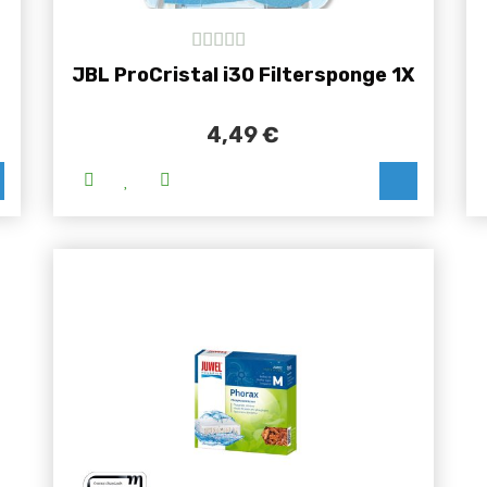
5
out of 5
JBL ProCristal i30 Filtersponge 1X
4,49
€