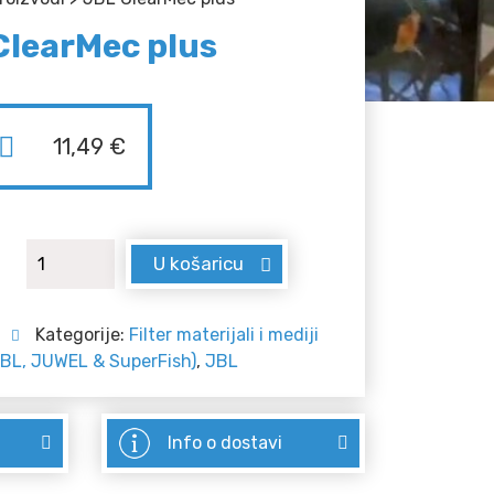
ClearMec plus
11,49
€
JBL ClearMec plus količina
U košaricu
Kategorije:
Filter materijali i mediji
BL, JUWEL & SuperFish)
,
JBL
Info o dostavi