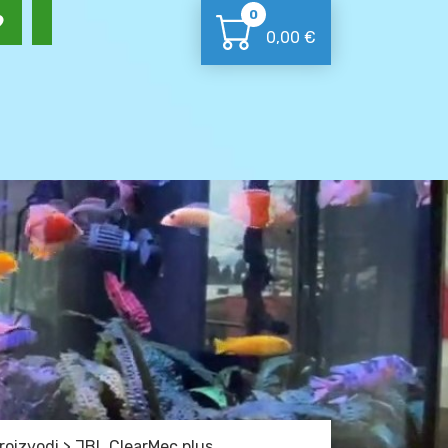
0
0,00
€
roizvodi
>
JBL ClearMec plus