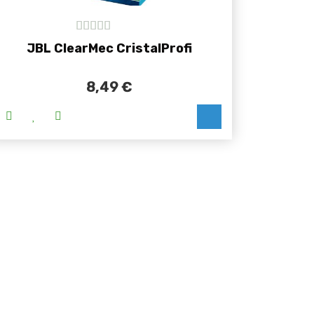
5
out of 5
JBL ClearMec CristalProfi
8,49
€