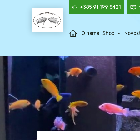
+385 91 199 8421
O nama
Shop
Novost