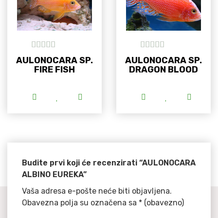
5
out of 5
5
out of 5
AULONOCARA SP.
AULONOCARA SP.
FIRE FISH
DRAGON BLOOD
Ovaj proizvod ima više varijanti. Opcije se m
Ovaj proizvod i
Budite prvi koji će recenzirati “AULONOCARA
ALBINO EUREKA”
Vaša adresa e-pošte neće biti objavljena.
Obavezna polja su označena sa
* (obavezno)