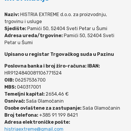
Naziv:
HISTRIA EXTREME d.o.o. za proizvodnju,
trgovinu i usluge
Sjedište:
Pamići 50, 52404 Sveti Petar u Šumi
Adresa ureda/trgovine:
Pamići 50, 52404 Sveti
Petar u Šumi
Upisano u registar Trgovačkog suda u Pazinu
Poslovna banka i broj žiro-računa: IBAN:
HR9124840081106771524
OIB:
06257536700
MBS:
040317001
Temeljni kapital:
2654,46 €
Osnivač:
Saša Glamočanin
Osobe ovlaštene za zastupanje:
Saša Glamočanin
Broj telefona:
+385 91 199 8421
Adresa elektroničke pošte:
histriaextreme@gmail.com