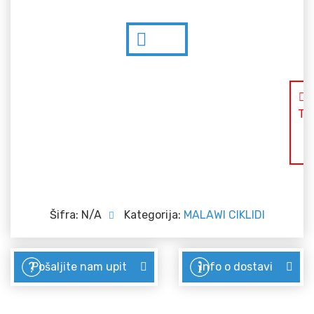
TR
S
Šifra:
N/A
Kategorija:
MALAWI CIKLIDI
Pošaljite nam upit
Info o dostavi