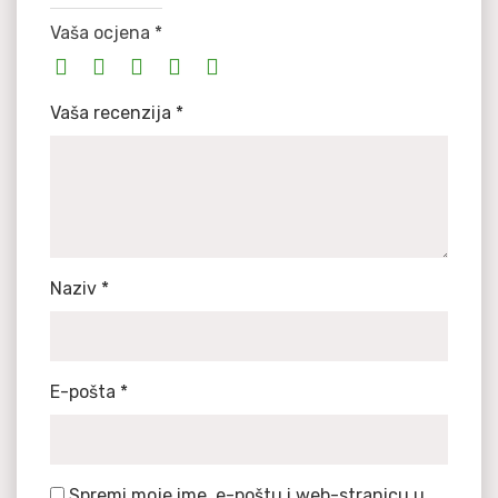
Vaša ocjena
*
Vaša recenzija
*
Naziv
*
E-pošta
*
Spremi moje ime, e-poštu i web-stranicu u