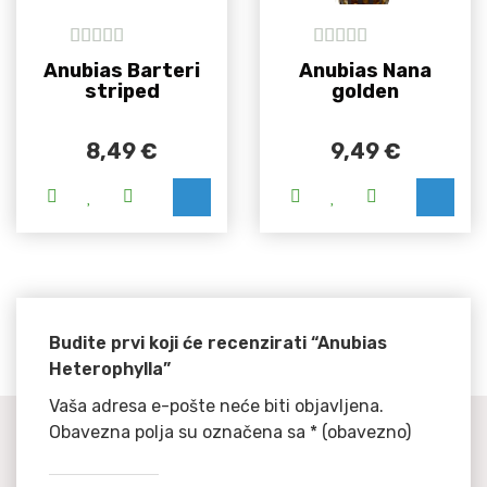
5
out of 5
5
out of 5
Anubias Barteri
Anubias Nana
striped
golden
8,49
€
9,49
€
Budite prvi koji će recenzirati “Anubias
Heterophylla”
Vaša adresa e-pošte neće biti objavljena.
Obavezna polja su označena sa
* (obavezno)