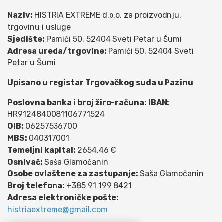
Naziv:
HISTRIA EXTREME d.o.o. za proizvodnju,
trgovinu i usluge
Sjedište:
Pamići 50, 52404 Sveti Petar u Šumi
Adresa ureda/trgovine:
Pamići 50, 52404 Sveti
Petar u Šumi
Upisano u registar Trgovačkog suda u Pazinu
Poslovna banka i broj žiro-računa: IBAN:
HR9124840081106771524
OIB:
06257536700
MBS:
040317001
Temeljni kapital:
2654,46 €
Osnivač:
Saša Glamočanin
Osobe ovlaštene za zastupanje:
Saša Glamočanin
Broj telefona:
+385 91 199 8421
Adresa elektroničke pošte:
histriaextreme@gmail.com