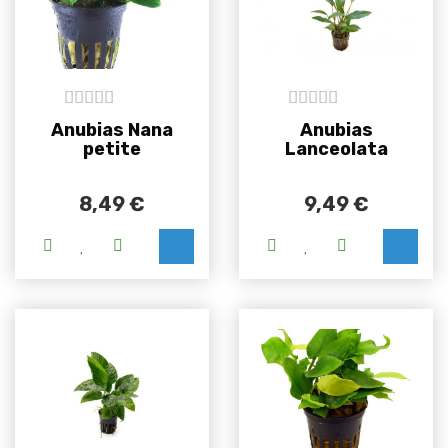
5
out of 5
5
out of 5
Anubias Nana
Anubias
petite
Lanceolata
8,49
€
9,49
€