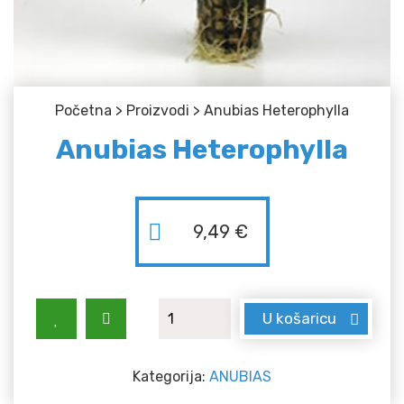
Početna
>
Proizvodi
>
Anubias Heterophylla
Anubias Heterophylla
9,49
€
Anubias Heterophylla količina
U košaricu
Kategorija:
ANUBIAS